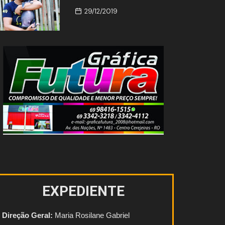
29/12/2019
Saúde
 entre Hilux e
Anvisa proíbe produtos se
otociclista
registro que prometiam
ento
emagrecimento
06/08/2026
EXPEDIENTE
Direção Geral:
Maria Rosilane Gabriel