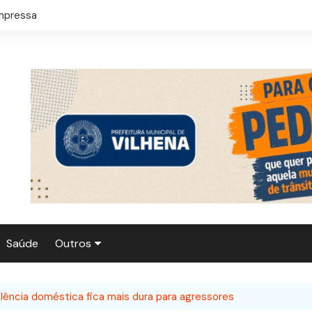
mpressa
Saúde
Outros
Agronegócio
olência doméstica fica mais dura para agressores
Polícia