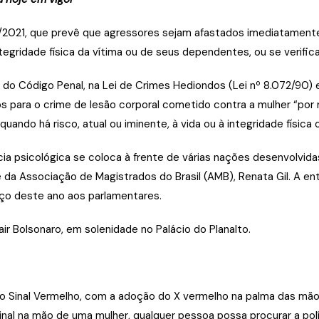
.188/2021, que prevê que agressores sejam afastados imediatament
tegridade física da vítima ou de seus dependentes, ou se verifica
do Código Penal, na Lei de Crimes Hediondos (Lei nº 8.072/90) e
 para o crime de lesão corporal cometido contra a mulher “por 
ndo há risco, atual ou iminente, à vida ou à integridade física 
ência psicológica se coloca à frente de várias nações desenvolv
e da Associação de Magistrados do Brasil (AMB), Renata Gil. A e
rço deste ano aos parlamentares.
ir Bolsonaro, em solenidade no Palácio do Planalto.
o Sinal Vermelho, com a adoção do X vermelho na palma das mãos
inal na mão de uma mulher, qualquer pessoa possa procurar a políc