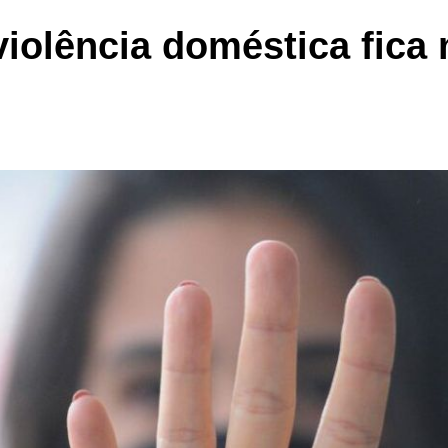
Economia
violência doméstica fica
Tecnologia