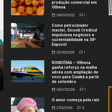
produção comercial em
Vilhena
08/01/2022
1
Como patrocinador
master, Sicoob Credisul
impulsiona negócios e
sustentabilidade na 38ª
Expocol
13/06/2026
1
Política
RAS – Mulher é agredida
RONDÔNIA – Vilhena
VILHENA – Colisão
ganha reforço na malha
zes em questão de
Honda Biz deixa m
aérea com ampliação de
após briga em bar
ferido em cruzam
voos para Cuiabá a partir
de setembro
026
03/08/2026
29/07/2026
1
O amor começa pela raiz
27/12/2019
0