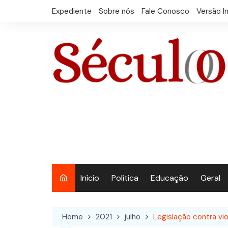
Skip
Expediente
Sobre nós
Fale Conosco
Versão I
to
content
Início
Política
Educação
Geral
Home
2021
julho
Legislação contra vi