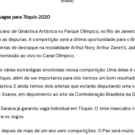
Brasil)
 vagas para Tóquio 2020
ástica Artística no Parque Olímpico, no Rio de Janeiro, a s
o as disputas. A competição será a última oportunidade para o Br
atletas de destaque na modalidade Arthur Nory, Arthur Zanetti,
nsmissão ao vivo no Canal Olímpico.
s várias estratégias envolvidas nessa competição. Uma delas é 
quio, além de ser importante para nós termos um bom resultado 
stica. E ainda temos dois atletas que estarão disputando uma v
o Soares, em depoimento ao site da Confederação Brasileira da G
Saraiva já garantiu vaga individual em Tóquio. O time masculino 
ra os Jogos.
s depois de mais de um ano sem competições. O Pan será muito 