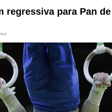
Economia
 regressiva para Pan de 
Tecnologia
ítica