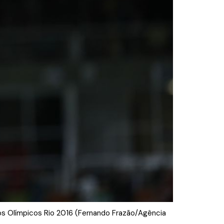
ogos Olímpicos Rio 2016 (Fernando Frazão/Agência