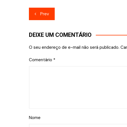
Navegação
Prev
de
Post
DEIXE UM COMENTÁRIO
O seu endereço de e-mail não será publicado.
Ca
Comentário
*
Nome