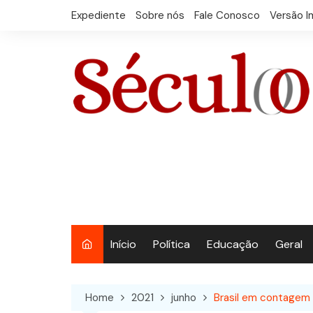
Skip
Expediente
Sobre nós
Fale Conosco
Versão I
to
content
Início
Política
Educação
Geral
Home
2021
junho
Brasil em contagem r