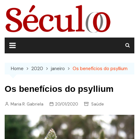
Skip
to
content
Home
2020
janeiro
Os benefícios do psyllium
Os benefícios do psyllium
Maria R. Gabriela
20/01/2020
Saúde