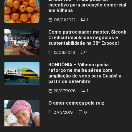
incentivo para produção comercial
em Vilhena
08/01/2022
1
Como patrocinador master, Sicoob
Credisul impulsiona negócios e
sustentabilidade na 38ª Expocol
13/06/2026
1
RONDÔNIA – Vilhena ganha
reforço na malha aérea com
ampliação de voos para Cuiabá a
partir de setembro
29/07/2026
1
O amor começa pela raiz
27/12/2019
0